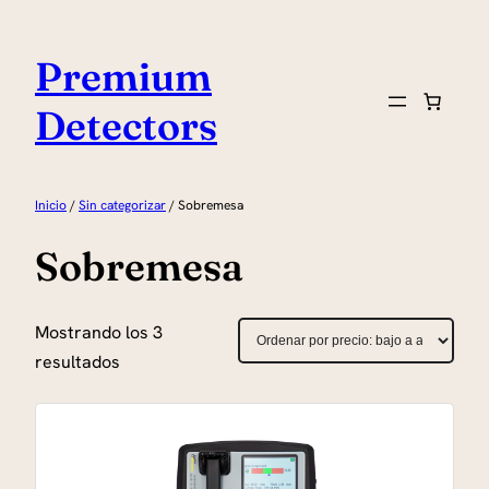
Saltar
al
Premium
contenido
Detectors
Inicio
/
Sin categorizar
/ Sobremesa
Sobremesa
Mostrando los 3
Ordenado
resultados
por
precio:
bajo
a