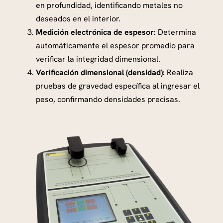
r
en profundidad, identificando metales no
e
deseados en el interior.
c
Medición electrónica de espesor:
Determina
i
automáticamente el espesor promedio para
o
verificar la integridad dimensional.
s
Verificación dimensional (densidad):
Realiza
o
pruebas de gravedad específica al ingresar el
s
peso, confirmando densidades precisas.
p
a
r
a
P
r
o
f
e