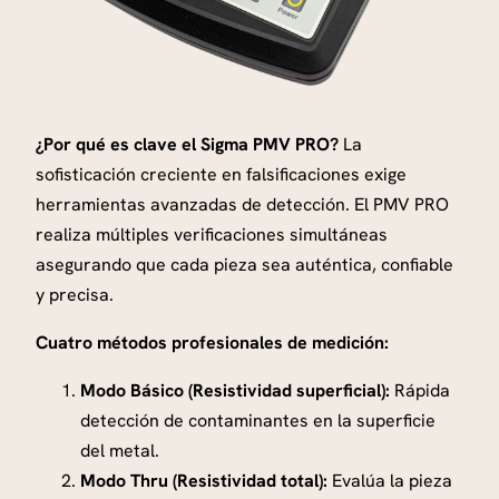
p
e
r
i
¿Por qué es clave el Sigma PMV PRO?
La
o
sofisticación creciente en falsificaciones exige
r
herramientas avanzadas de detección. El PMV PRO
d
realiza múltiples verificaciones simultáneas
e
asegurando que cada pieza sea auténtica, confiable
M
y precisa.
e
t
Cuatro métodos profesionales de medición:
a
l
Modo Básico (Resistividad superficial):
Rápida
e
detección de contaminantes en la superficie
s
del metal.
P
Modo Thru (Resistividad total):
Evalúa la pieza