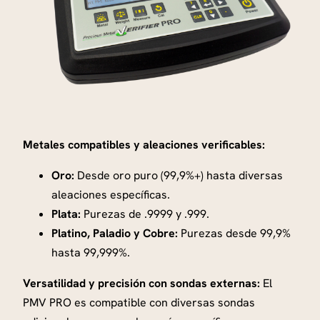
s
i
o
n
a
l
e
Metales compatibles y aleaciones verificables:
s
c
Oro:
Desde oro puro (99,9%+) hasta diversas
a
aleaciones específicas.
n
Plata:
Purezas de .9999 y .999.
t
Platino, Paladio y Cobre:
Purezas desde 99,9%
i
hasta 99,999%.
d
a
Versatilidad y precisión con sondas externas:
El
d
PMV PRO es compatible con diversas sondas