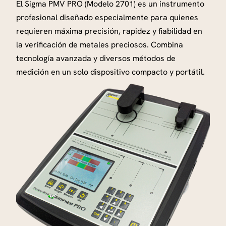
El Sigma PMV PRO (Modelo 2701) es un instrumento
R
profesional diseñado especialmente para quienes
O
requieren máxima precisión, rapidez y fiabilidad en
:
la verificación de metales preciosos. Combina
V
tecnología avanzada y diversos métodos de
e
medición en un solo dispositivo compacto y portátil.
r
i
f
i
c
a
c
i
ó
n
S
u