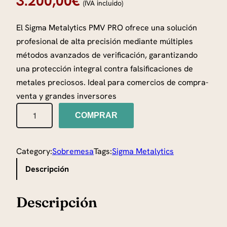
3.200,00
€
(IVA incluido)
El Sigma Metalytics PMV PRO ofrece una solución
profesional de alta precisión mediante múltiples
métodos avanzados de verificación, garantizando
una protección integral contra falsificaciones de
metales preciosos. Ideal para comercios de compra-
venta y grandes inversores
S
COMPRAR
i
g
m
Category:
Sobremesa
Tags:
Sigma Metalytics
a
Descripción
P
M
Descripción
V
P