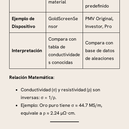
material
predefinido
Ejemplo de
GoldScreenSe
PMV Original,
Dispositivo
nsor
Investor, Pro
Compara con
Compara con
tabla de
Interpretación
base de datos
conductividade
de aleaciones
s conocidas
Relación Matemática
:
Conductividad (σ) y resistividad (ρ) son
inversas: σ = 1/ρ.
Ejemplo: Oro puro tiene σ ≈ 44.7 MS/m,
equivale a ρ ≈ 2.24 µΩ·cm.